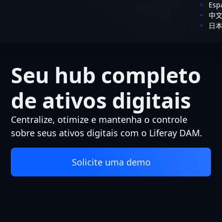
Esp
中
日
Seu hub completo
de ativos digitais
Centralize, otimize e mantenha o controle
sobre seus ativos digitais com o Liferay DAM.
Solicite uma demo