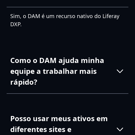
Sim, o DAM é um recurso nativo do Liferay
DXP.
Como o DAM ajuda minha
equipe a trabalhar mais
rápido?
O Liferay DAM inclui recursos como tags
automáticas e criação de imagens com
Posso usar meus ativos em
inteligência artificial que reduzem o esforço
manual. Você também pode realizar ações
diferentes sites e
em massa para gerenciar muitos ativos de