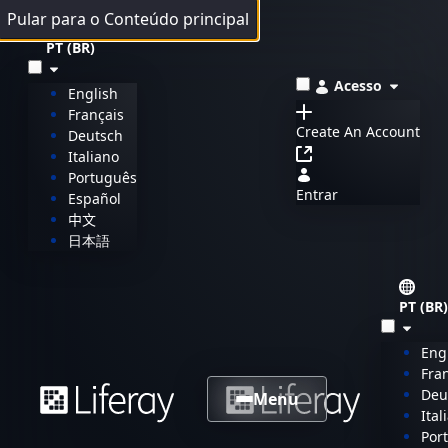
Pular para o Conteúdo principal
PT (BR)
Acesso
English
Français
Create An Account
Deutsch
Italiano
Português
Entrar
Español
中文
日本語
PT (BR)
Eng
Fra
Deu
Menu
Ital
Por