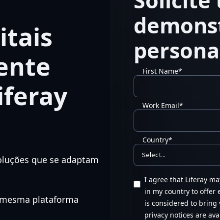
Solicite
demons
itais
persona
iente
First Name
*
feray
Work Email
*
Country
*
oluções que se adaptam
I agree that Liferay m
in my country to offer
a mesma plataforma
is considered to bring 
privacy notices are ava