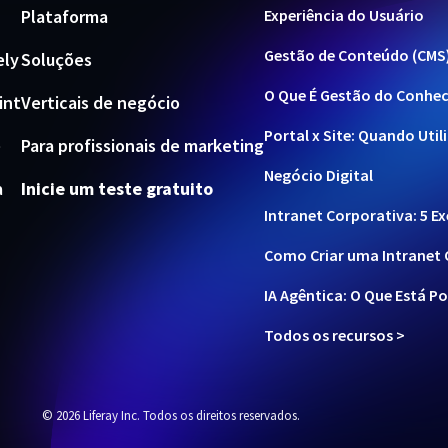
Plataforma
Experiência do Usuário
Gestão de Conteúdo (CMS
ely
Soluções
O Que É Gestão do Conhe
int
Verticais de negócio
Portal x Site: Quando Util
e
Para profissionais de marketing
Negócio Digital
a
Inicie um teste gratuito
Intranet Corporativa: 5 E
Como Criar uma Intranet 
IA Agêntica: O Que Está Po
Todos os recursos >
© 2026 Liferay Inc. Todos os direitos reservados.