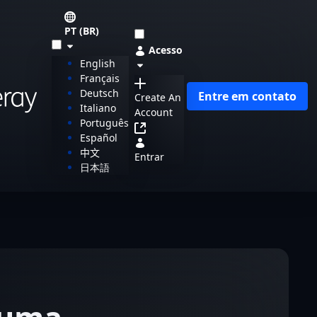
PT (BR)
Acesso
English
Français
Deutsch
Entre em contato
Create An
Italiano
Account
Português
Español
中文
Entrar
日本語