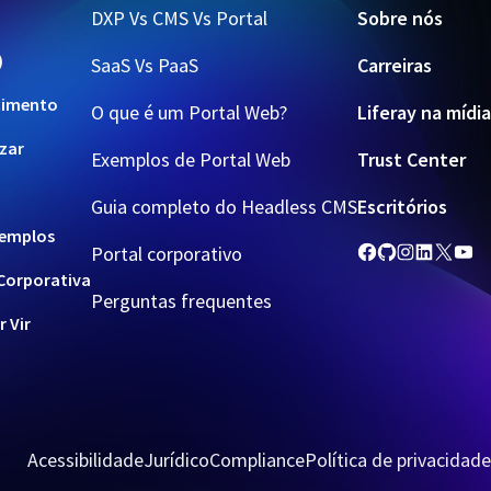
DXP Vs CMS Vs Portal
Sobre nós
)
SaaS Vs PaaS
Carreiras
cimento
O que é um Portal Web?
Liferay na mídia
izar
Exemplos de Portal Web
Trust Center
Guia completo do Headless CMS
Escritórios
xemplos
Portal corporativo
Corporativa
Perguntas frequentes
r Vir
Acessibilidade
Jurídico
Compliance
Política de privacidade