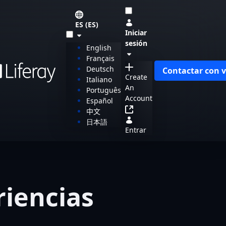
ES (ES)
Iniciar
sesión
English
Français
Deutsch
Contactar con 
Create
Italiano
An
Português
Account
Español
中文
日本語
Entrar
riencias