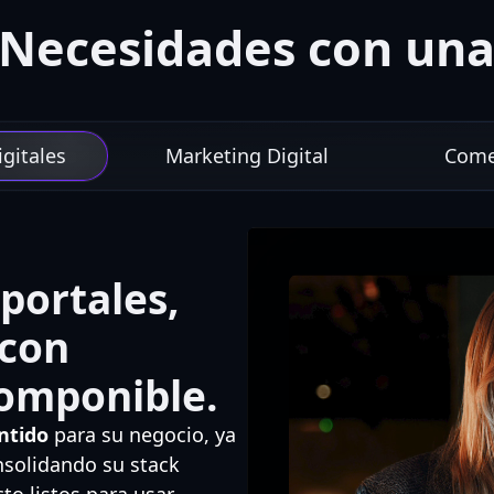
 Necesidades con una
gitales
Marketing Digital
Comer
portales,
 con
componible.
ntido
para su negocio, ya
nsolidando su stack
o listos para usar.