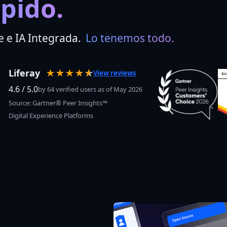
pido.
 e IA Integrada.
 Lo tenemos todo.
Liferay
★★★★
★
☆
View reviews
4.6 / 5.0
by 64 verified users as of May 2026
Source: Gartner® Peer Insights™
Digital Experience Platforms