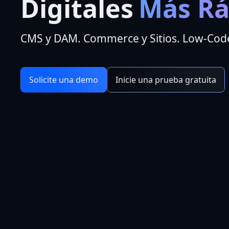
Digitales
Más Rá
CMS y DAM. Commerce y Sitios. Low-Code
Solicite una demo
Inicie una prueba gratuita