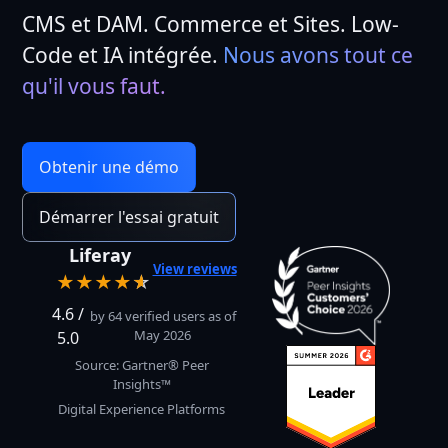
CMS et DAM. Commerce et Sites. Low-
Code et IA intégrée.
Nous avons tout ce 
qu'il vous faut.
Obtenir une démo
Démarrer l'essai gratuit
Liferay
View reviews
★★★★
★
☆
4.6 /
by 64 verified users as of
May 2026
5.0
Source: Gartner® Peer
Insights™
Digital Experience Platforms