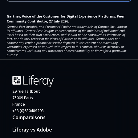
Gartner, Voice of the Customer for Digital Experience Platforms, Peer
Community Contributor, 27 July 2026.
Gartner, Peer Insights, and Customers' Choice are trademarks of Gartner, Inc., and/or
its affiliates. Gartner Peer Insights content consists of the opinions of individual end
users based on their own experiences, and should not be construed as statements of
fact, nor do they represent the views of Gartner or its affiliates. Gartner does not
endorse any vendor, product or service depicted in this content nor makes any
warranties, expressed or implied, with respect to this content, about its accuracy or
completeness, including any warranties of merchantability or fitness for a particular
purpose.
29 rue Taitbout
75009 Paris
France
+33 (0)680489203
Comparaisons
Liferay vs Adobe