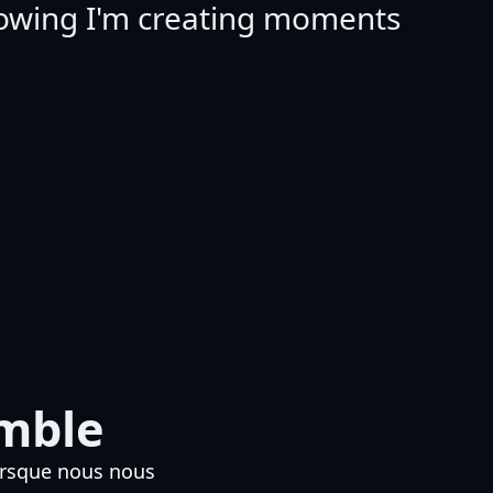
nowing I'm creating moments
emble
orsque nous nous