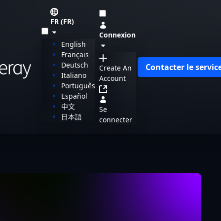
FR (FR)
Connexion
English
Français
Deutsch
Contacter le servi
Create An
Italiano
Account
Português
Español
中文
Se
日本語
connecter