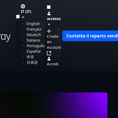
IT (IT)
accesso
English
Français
Deutsch
Contatta il reparto vend
Create
Italiano
An
Português
Account
Español
中文
日本語
Accedi