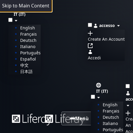
Skip to Main Content
IT (IT)
accesso
English
Français
Create An Account
Deutsch
Italiano
Português
Accedi
Español
中文
日本語
IT (IT)
acc
English
Français
Deutsch
Menù
Cre
Italiano
An
Português
Acc