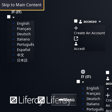
Skip to Main Content
IT (IT)
accesso
English
Français
Create An Account
Deutsch
Italiano
Português
Accedi
Español
中文
日本語
IT (IT)
acc
English
Français
Deutsch
Menù
Cre
Italiano
An
Português
Acc