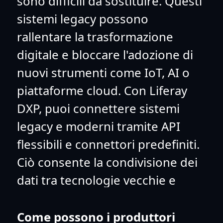
sono difficili da sostituire. Questi
sistemi legacy possono
rallentare la trasformazione
digitale e bloccare l'adozione di
nuovi strumenti come IoT, AI o
piattaforme cloud. Con Liferay
DXP, puoi connettere sistemi
legacy e moderni tramite API
flessibili e connettori predefiniti.
Ciò consente la condivisione dei
dati tra tecnologie vecchie e
nuove senza una ricostruzione
completa, supportando un
Come possono i produttori