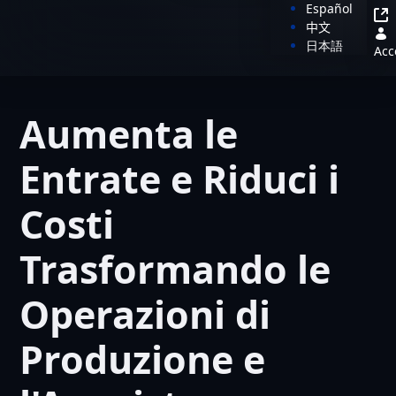
Español
中文
日本語
Acc
Aumenta le
Entrate e Riduci i
Costi
Trasformando le
Operazioni di
Produzione e