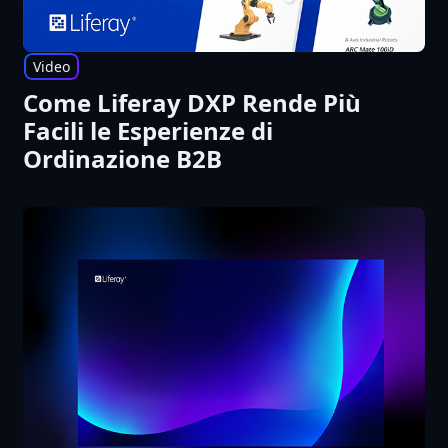
tuo ecosistema digitale esistente
per automatizzare il reporting,
Video
dimostrare la conformità e
Come Liferay DXP Rende Più
rafforzare la fiducia degli
Facili le Esperienze di
stakeholder.
Ordinazione B2B