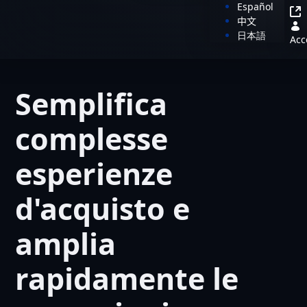
Español
中文
日本語
Acc
Semplifica
complesse
esperienze
d'acquisto e
amplia
rapidamente le