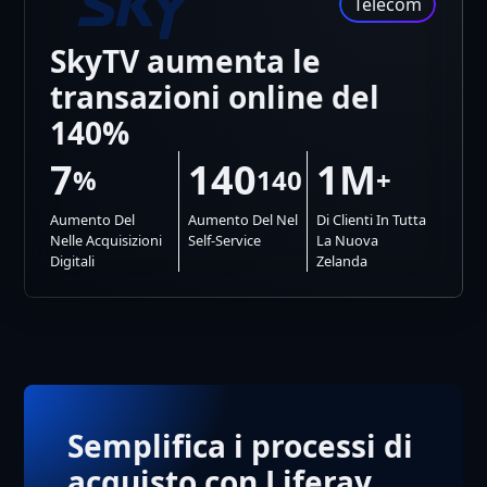
Telecom
SkyTV aumenta le
transazioni online del
140%
7
140
1M
%
140
+
Aumento Del
Aumento Del Nel
Di Clienti In Tutta
Nelle Acquisizioni
Self-Service
La Nuova
Digitali
Zelanda
Semplifica i processi di
acquisto con Liferay