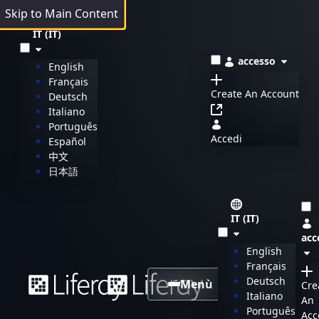
Skip to Main Content
IT (IT)
accesso
English
Français
Create An Account
Deutsch
Italiano
Português
Accedi
Español
中文
日本語
IT (IT)
acc
English
Français
Deutsch
Menù
Cre
Italiano
An
Português
Acc