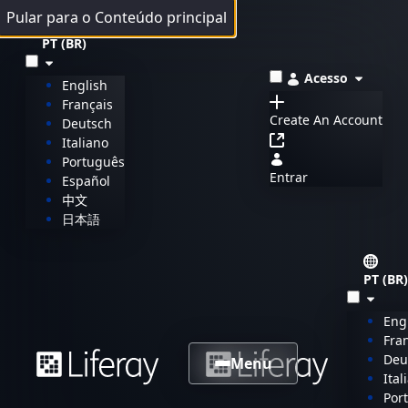
Pular para o Conteúdo principal
PT (BR)
Acesso
English
Français
Create An Account
Deutsch
Italiano
Português
Entrar
Español
中文
日本語
PT (BR)
Eng
Fra
Deu
Menu
Ital
Por