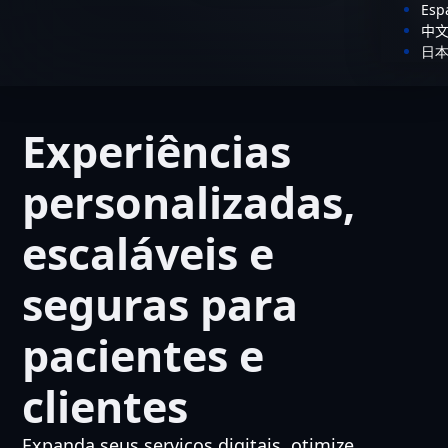
Esp
中
日
Experiências
personalizadas,
escaláveis e
seguras para
pacientes e
clientes
Expanda seus serviços digitais, otimize