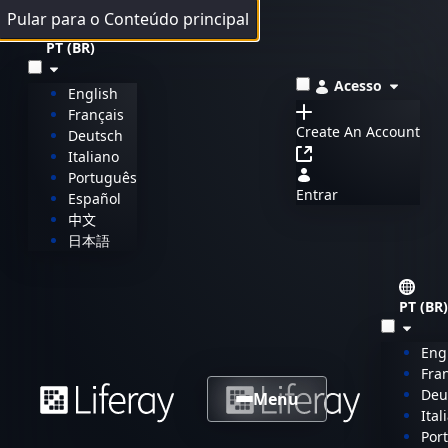
Pular para o Conteúdo principal
PT (BR)
Acesso
English
Français
Create An Account
Deutsch
Italiano
Português
Entrar
Español
中文
日本語
PT (BR)
Eng
Fra
Deu
Menu
Ital
Por