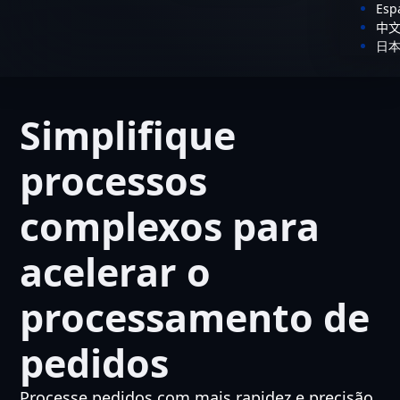
Esp
中
日
Simplifique
processos
complexos para
acelerar o
processamento de
pedidos
Processe pedidos com mais rapidez e precisão