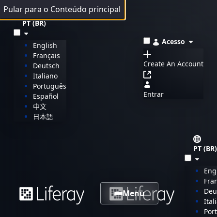
Pular para o Conteúdo principal
PT (BR)
Acesso
English
Français
Create An Account
Deutsch
Italiano
Português
Entrar
Español
中文
日本語
PT (BR)
Eng
Fra
Deu
Menu
Ital
Por